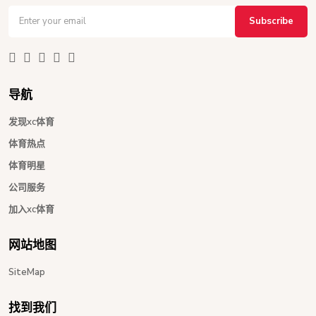
Subscribe
导航
发现xc体育
体育热点
体育明星
公司服务
加入xc体育
网站地图
SiteMap
找到我们