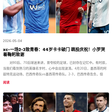
2026-05-04
xc-一场2-3致青春：44岁卡卡破门 跳投庆祝！小罗哭
着鞠躬致谢
对80后、70后球迷来讲，曾夸姣的足球，已封存在记忆中。有时辰，
当我们看到熟习的英雄名字时，心中会出现波涛。4月20日，墨西哥的阿
兹特克运动场，巴西传奇队vs墨西哥传奇队。2-3，巴西传奇告负，但
阅读