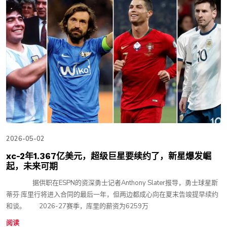
2026-05-02
xc-2年1.367亿美元，超级巨星要续约了，新星爆发崛
起，未来可期
据供职在ESPN的资深勇士记者Anthony Slater报导，勇士球星斯
蒂芬·库里行将进入合同的最后一年，但两边都成心向在夏末告竣提早续约
和谈。 2026-27赛季，库里的薪资为6259万
阅读