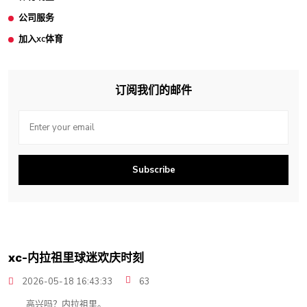
公司服务
加入xc体育
订阅我们的邮件
Subscribe
xc-内拉祖里球迷欢庆时刻
2026-05-18 16:43:33
63
高兴吗？内拉祖里。