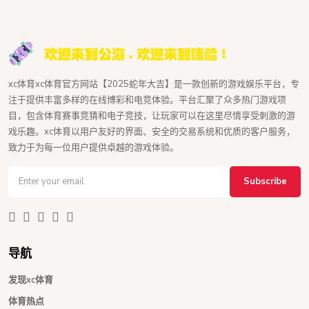
xc体育xc体育官方网站【2025蛇年大吉】是一款创新的游戏娱乐平台，专
注于提供丰富多样的在线博彩和电竞体验。平台汇聚了众多热门游戏项
目，包含体育赛事竞猜和电子竞技，让玩家可以在这里尽情享受刺激的游
戏乐趣。xc体育以用户友好的界面、安全的交易系统和优质的客户服务，
致力于为每一位用户提供卓越的游戏体验。
Subscribe
导航
发现xc体育
体育热点