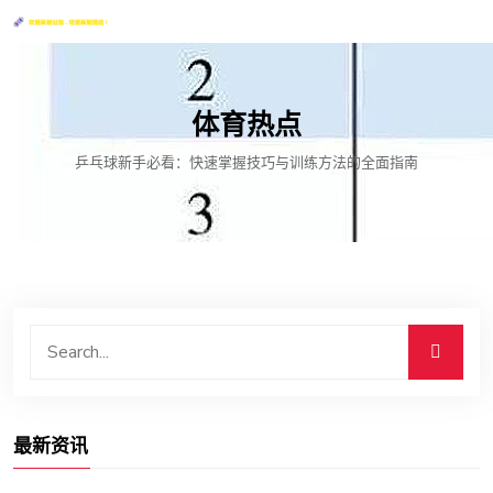
体育热点
乒乓球新手必看：快速掌握技巧与训练方法的全面指南
最新资讯