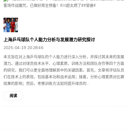
客场作战魔咒，已做好周全预备！#川超太燃了##邹睿#
上海乒乓球队个人能力分析与发展潜力研究探讨
2025-04-19 20:28:46
本文旨在对上海乒乓球队的个人能力进行深入分析，并探讨其未来的发展
潜力。通过对球员技术水平、心理素质、训练方法和团队合作等四个方面
的研究，我们可以更全面地理解其中的关键因素。首先，文章将评估队员
们在技术上的表现，包括基本功和战术运用；接着，分析心理素质对比赛
结果的影响；然后，考察训练方法如何提升球员的...
阅读