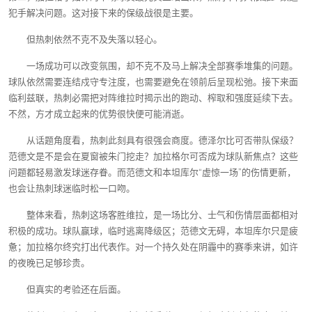
犯手解决问题。这对接下来的保级战很是主要。
但热刺依然不克不及失落以轻心。
一场成功可以改变氛围，却不克不及马上解决全部赛季堆集的问题。
球队依然需要连结戍守专注度，也需要避免在领前后呈现松弛。接下来面
临利兹联，热刺必需把对阵维拉时揭示出的跑动、榨取和强度延续下去。
不然，方才成立起来的优势很快便可能消逝。
从话题角度看，热刺此刻具有很强会商度。德泽尔比可否带队保级？
范德文是不是会在夏窗被朱门挖走？加拉格尔可否成为球队新焦点？这些
问题都轻易激发球迷存眷。而范德文和本坦库尔“虚惊一场”的伤情更新，
也会让热刺球迷临时松一口吻。
整体来看，热刺这场客胜维拉，是一场比分、士气和伤情层面都相对
积极的成功。球队赢球，临时逃离降级区；范德文无碍，本坦库尔只是疲
惫；加拉格尔终究打出代表作。对一个持久处在阴霾中的赛季来讲，如许
的夜晚已足够珍贵。
但真实的考验还在后面。