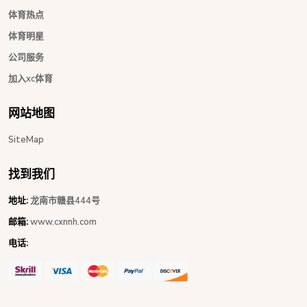
体育热点
体育明星
公司服务
加入xc体育
网站地图
SiteMap
找到我们
地址:
龙南市赣县444号
邮箱:
www.cxnnh.com
电话: