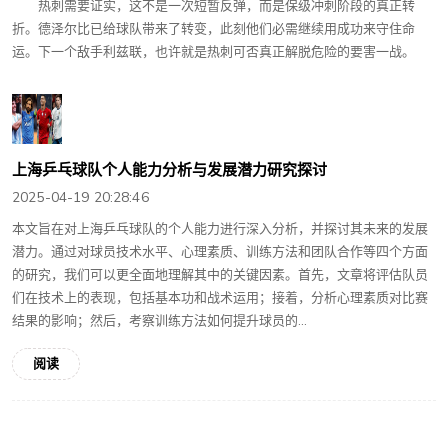
热刺需要证实，这不是一次短暂反弹，而是保级冲刺阶段的真正转
折。德泽尔比已给球队带来了转变，此刻他们必需继续用成功来守住命
运。下一个敌手利兹联，也许就是热刺可否真正解脱危险的要害一战。
上海乒乓球队个人能力分析与发展潜力研究探讨
2025-04-19 20:28:46
本文旨在对上海乒乓球队的个人能力进行深入分析，并探讨其未来的发展
潜力。通过对球员技术水平、心理素质、训练方法和团队合作等四个方面
的研究，我们可以更全面地理解其中的关键因素。首先，文章将评估队员
们在技术上的表现，包括基本功和战术运用；接着，分析心理素质对比赛
结果的影响；然后，考察训练方法如何提升球员的...
阅读