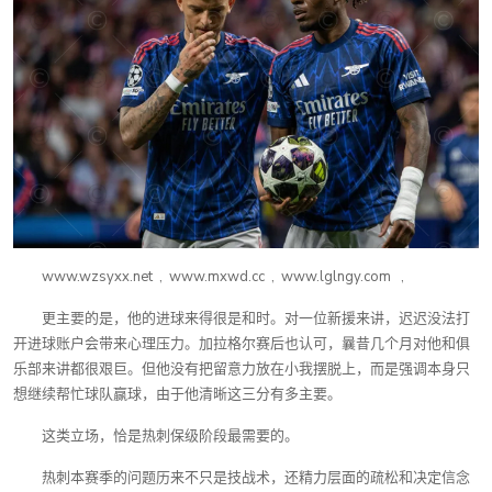
www.wzsyxx.net , www.mxwd.cc , www.lglngy.com ,
更主要的是，他的进球来得很是和时。对一位新援来讲，迟迟没法打
开进球账户会带来心理压力。加拉格尔赛后也认可，曩昔几个月对他和俱
乐部来讲都很艰巨。但他没有把留意力放在小我摆脱上，而是强调本身只
想继续帮忙球队赢球，由于他清晰这三分有多主要。
这类立场，恰是热刺保级阶段最需要的。
热刺本赛季的问题历来不只是技战术，还精力层面的疏松和决定信念