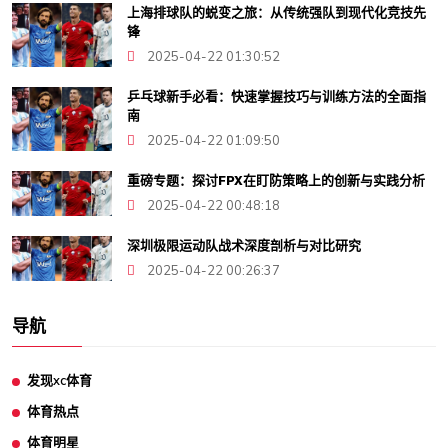
上海排球队的蜕变之旅：从传统强队到现代化竞技先
锋
2025-04-22 01:30:52
乒乓球新手必看：快速掌握技巧与训练方法的全面指
南
2025-04-22 01:09:50
重磅专题：探讨FPX在盯防策略上的创新与实践分析
2025-04-22 00:48:18
深圳极限运动队战术深度剖析与对比研究
2025-04-22 00:26:37
导航
发现xc体育
体育热点
体育明星