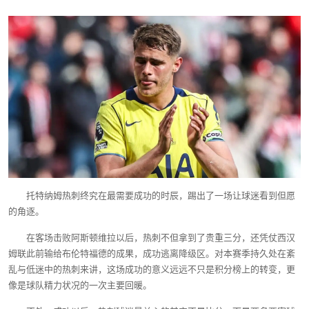
托特纳姆热刺终究在最需要成功的时辰，踢出了一场让球迷看到但愿
的角逐。
在客场击败阿斯顿维拉以后，热刺不但拿到了贵重三分，还凭仗西汉
姆联此前输给布伦特福德的成果，成功逃离降级区。对本赛季持久处在紊
乱与低迷中的热刺来讲，这场成功的意义远远不只是积分榜上的转变，更
像是球队精力状况的一次主要回暖。