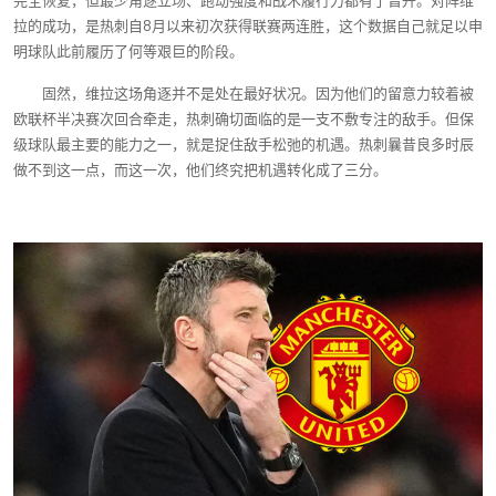
完全恢复，但最少角逐立场、跑动强度和战术履行力都有了晋升。对阵维
拉的成功，是热刺自8月以来初次获得联赛两连胜，这个数据自己就足以申
明球队此前履历了何等艰巨的阶段。
固然，维拉这场角逐并不是处在最好状况。因为他们的留意力较着被
欧联杯半决赛次回合牵走，热刺确切面临的是一支不敷专注的敌手。但保
级球队最主要的能力之一，就是捉住敌手松弛的机遇。热刺曩昔良多时辰
做不到这一点，而这一次，他们终究把机遇转化成了三分。