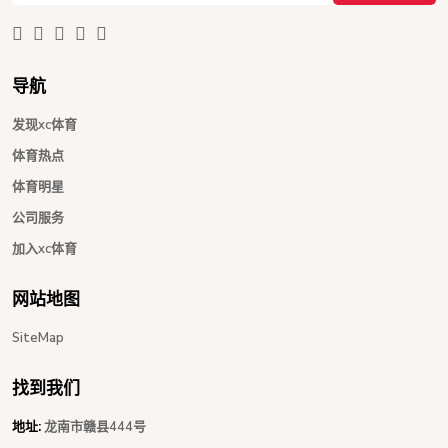
导航
发现xc体育
体育热点
体育明星
公司服务
加入xc体育
网站地图
SiteMap
找到我们
地址:
龙南市赣县444号