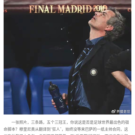
一张照片，三条路，五个三冠王，你说这是否是足球世界最出色的宿
命脚本？穆里尼奥从翻译到“狂人”，始终没等来巴萨的一纸主帅合同，这