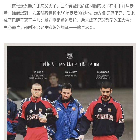
这张泛黄照片比来又火了，三个穿戴巴萨练习服的汉子在雨中并肩走
着，谁能想到，它居然藏着将来30年足坛的脚本。最左侧是恩里克，后来
成了巴萨三冠王主帅；最右侧是瓜迪奥拉，后来成了足球哲学的革命者；
中心那位，那时还只是主锻练的翻译——穆里尼奥。