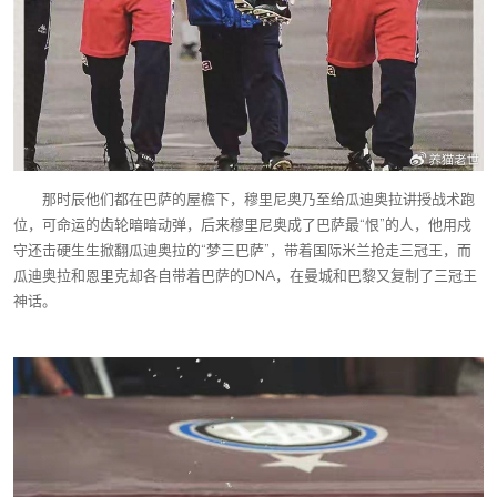
那时辰他们都在巴萨的屋檐下，穆里尼奥乃至给瓜迪奥拉讲授战术跑
位，可命运的齿轮暗暗动弹，后来穆里尼奥成了巴萨最“恨”的人，他用戍
守还击硬生生掀翻瓜迪奥拉的“梦三巴萨”，带着国际米兰抢走三冠王，而
瓜迪奥拉和恩里克却各自带着巴萨的DNA，在曼城和巴黎又复制了三冠王
神话。