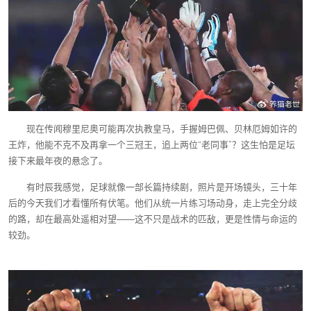
现在传闻穆里尼奥可能再次执教皇马，手握姆巴佩、贝林厄姆如许的
王炸，他能不克不及再拿一个三冠王，追上两位“老同事”？这生怕是足坛
接下来最年夜的悬念了。
有时辰我感觉，足球就像一部长篇持续剧，照片是开场镜头，三十年
后的今天我们才看懂所有伏笔。他们从统一片练习场动身，走上完全分歧
的路，却在最高处遥相对望——这不只是战术的匹敌，更是性情与命运的
较劲。