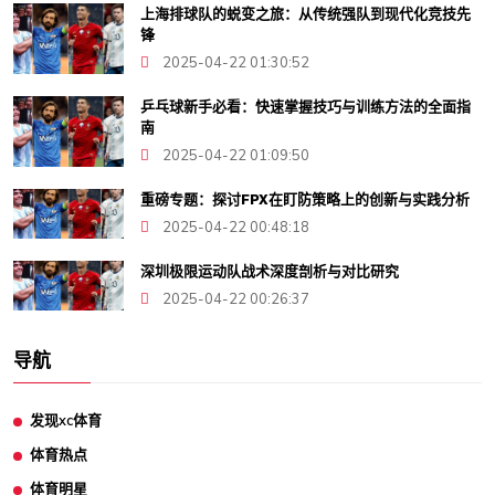
上海排球队的蜕变之旅：从传统强队到现代化竞技先
锋
2025-04-22 01:30:52
乒乓球新手必看：快速掌握技巧与训练方法的全面指
南
2025-04-22 01:09:50
重磅专题：探讨FPX在盯防策略上的创新与实践分析
2025-04-22 00:48:18
深圳极限运动队战术深度剖析与对比研究
2025-04-22 00:26:37
导航
发现xc体育
体育热点
体育明星