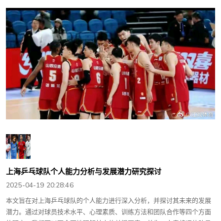
上海乒乓球队个人能力分析与发展潜力研究探讨
2025-04-19 20:28:46
本文旨在对上海乒乓球队的个人能力进行深入分析，并探讨其未来的发展
潜力。通过对球员技术水平、心理素质、训练方法和团队合作等四个方面