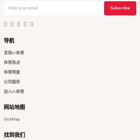
Subscribe
导航
发现xc体育
体育热点
体育明星
公司服务
加入xc体育
网站地图
SiteMap
找到我们