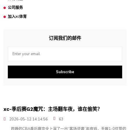
公司服务
加入xc体育
订阅我们的邮件
Subscribe
xc-季后赛G2魔咒：主场翻车夜，谁在偷笑？
2026-05-12 14:14:56
63
昨晚的CBA季后赛完全上演了一出“客场逆袭”年夜戏，手握1-0优势的