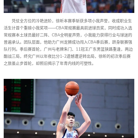
凭仗全方位的冷艳进阶，徐昕本赛季斩获多项小我声誉，收成职业生
活生计首个重磅小我奖项——CBA常规赛最具前进球员奖，同时成功入选
常规赛本土球员最好二阵、CBA全明星声势，小我能力获得行业与球迷的
普遍承认。团队层面，他助力广州龙狮成功闯入CBA季后赛，跻身联赛强
队行列。季后赛首轮，广州与老牌朱门、11冠王广东男篮狭路重逢，两边
酣战三局，终究广州以年夜比分1-2遗憾遭逆转出局，徐昕的初次季后赛
之旅虽止步首轮，却照旧揭示了年青内线的可塑性。