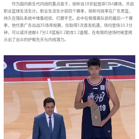
作为国内新生代内线的重点苗子，徐昕自18岁起登岸CBA赛场，开启
职业篮球生活生计。职业生活生计前四个赛季，徐昕均效率在广东男篮，
持久在强队系统中堆集经验、打磨手艺。此中在租借离队前的最后一个赛
季，他代表广东出战35场常规赛，仅取得3次首发机遇，场均登场10.3分
钟，可以或许进献4.7分2.8篮板0.2助攻1.2盖帽，在有限的进场时候里揭
示出了出众的护框先天与内线潜力。