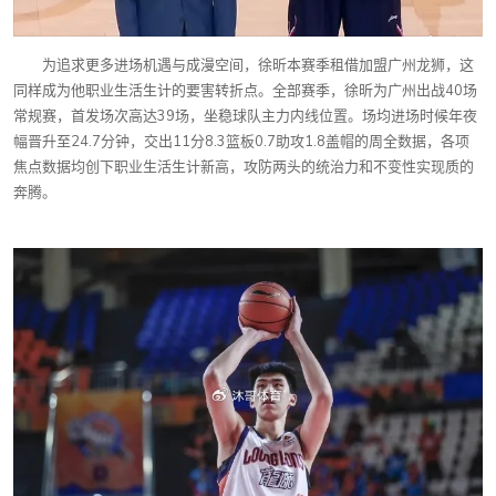
为追求更多进场机遇与成漫空间，徐昕本赛季租借加盟广州龙狮，这
同样成为他职业生活生计的要害转折点。全部赛季，徐昕为广州出战40场
常规赛，首发场次高达39场，坐稳球队主力内线位置。场均进场时候年夜
幅晋升至24.7分钟，交出11分8.3篮板0.7助攻1.8盖帽的周全数据，各项
焦点数据均创下职业生活生计新高，攻防两头的统治力和不变性实现质的
奔腾。