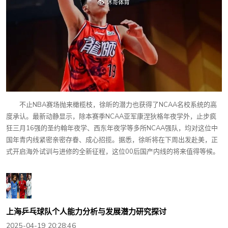
不止NBA赛场抛来橄榄枝，徐昕的潜力也获得了NCAA名校系统的高
度承认。最新动静显示，除本赛季NCAA亚军康涅狄格年夜学外，止步疯
狂三月16强的圣约翰年夜学、西东年夜学等多所NCAA强队，均对这位中
国年青内线紧密亲密存眷、成心招揽。据悉，徐昕将在下周出发赴美，正
式开启海外试训与进修的全新征程，这位00后国产内线的将来值得等候。
上海乒乓球队个人能力分析与发展潜力研究探讨
2025-04-19 20:28:46