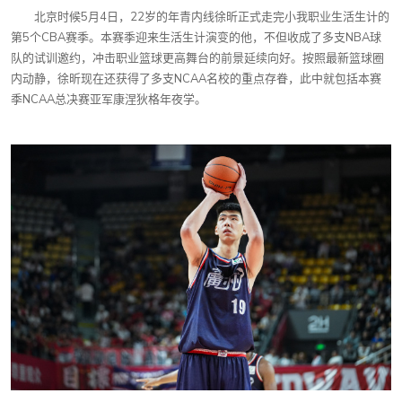
北京时候5月4日，22岁的年青内线徐昕正式走完小我职业生活生计的
第5个CBA赛季。本赛季迎来生活生计演变的他，不但收成了多支NBA球
队的试训邀约，冲击职业篮球更高舞台的前景延续向好。按照最新篮球圈
内动静，徐昕现在还获得了多支NCAA名校的重点存眷，此中就包括本赛
季NCAA总决赛亚军康涅狄格年夜学。